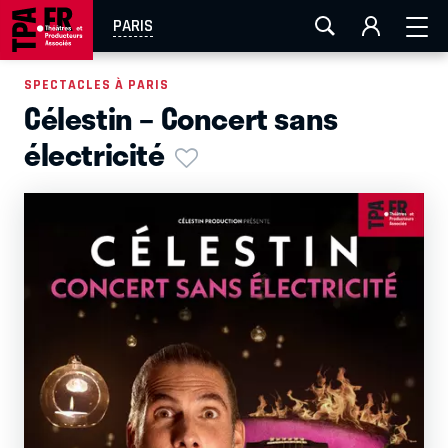
AIX-MARSEILLE
AURAY
CAEN
LA ROCHELLE
PARIS
ROUEN
TOULOUSE
FESTIVAL OFF AVIGNON
SPECTACLES À PARIS
Célestin – Concert sans
EN TOURNÉE
électricité