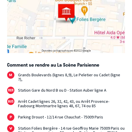
fusée à imagination n’est pas soumise aux lois de la
gravitation. Vous craignez d’avoir le vertige ? Laissez vos
préjugés en soute, c’est le meilleur moyen de léviter…
Également en tournée mondiale avec son duo « Fills
Monkey », Célestin atterrit à la Divine Comédie en duo
avec Racheal Ofori pour un concert exceptionnel à ne pas
manquer.
Données cartographiques ©2022 Google
Comment se rendre au La Scène Parisienne
Grands Boulevards (lignes 8,9), Le Peletier ou Cadet (ligne
7),
Station Gare du Nord B ou D - Station Auber ligne A
Arrêt Cadet lignes 26, 32, 42, 43, ou Arrêt Provence-
Faubourg Montmartre lignes 48, 67, 74 ou 85
Parking Drouot - 12/14 rue Chauchat - 75009 Paris
Station Folies Bergère - 14 rue Geoffroy Marie 75009 Paris ou