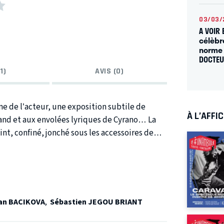
03/03/
A VOIR 
célèbr
norme 
DOCTE
1)
AVIS (0)
 de l’acteur, une exposition subtile de
À L’AFFI
stand et aux envolées lyriques de Cyrano… La
, confiné, jonché sous les accessoires de
rano dos au public, éclairé seulement par une
 de lui se réveille, s’active. Une Roxane
 le remaquillant. Ce premier tableau crée un
blic. Ainsi, l’axe de la « représentation
 une mise en abyme immédiate qui symbolisera
an BACIKOVA
,
Sébastien JEGOU BRIANT
otre société actuelle. Tout ceci introduit le
e texte de la « tirade des nez » : toute la