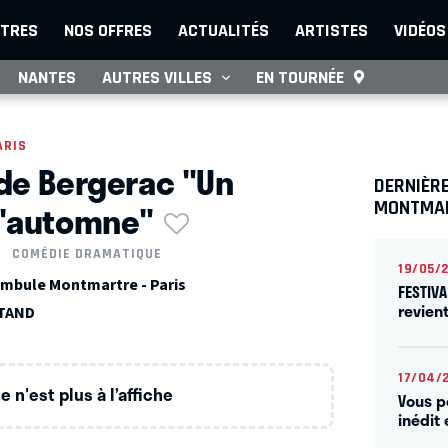
TRES
NOS OFFRES
ACTUALITÉS
ARTISTES
VIDÉOS
NANTES
AUTRES VILLES
EN TOURNÉE
ARIS
de Bergerac "Un
DERNIÈR
d'automne"
MONTMA
COMÉDIE DRAMATIQUE
19/05/
mbule Montmartre - Paris
FESTIVA
revien
TAND
17/04/
 n'est plus à l’affiche
Vous p
inédit