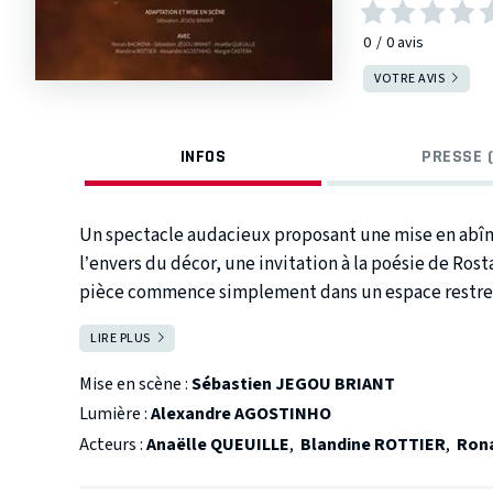
0
0
avis
VOTRE AVIS
INFOS
PRESSE (
Un spectacle audacieux proposant une mise en abîme
l’envers du décor, une invitation à la poésie de Ro
pièce commence simplement dans un espace restreint
cirque et de théâtre, comme un vieux grenier. Un Cy
LIRE PLUS
FERMER
faible lueur. Et le plateau soudain s’anime, et autour
doucement lui donne vie en lui posant son nez et en
Mise en scène :
Sébastien JEGOU BRIANT
parallèle avec la relation entre le comédien et son pu
Lumière :
Alexandre AGOSTINHO
perpétuelle » dans cette pièce va être codifié par
Acteurs :
Anaëlle QUEUILLE
,
Blandine ROTTIER
,
Ron
la place de Cyrano, et de l’acteur en général, dans n
second tableau, qui est un numéro de clown raté sur l