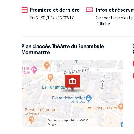
pièce se déroule comme un gigantesque numéro de ci
Première et dernière
Infos et réserva
en plus dans ce rôle d’amuseur et de clown qu’il s’est
Du 21/01/17 au 12/02/17
Ce spectacle n'est p
que son amour inconditionnel pour Roxane. Le texte o
l’affiche
concentrant sur l’image d’un Cyrano aussi grandiloq
histoire, comme un comédien qui serait éternellem
Plan d’accès Théâtre du Funambule
Montmartre
Données cartographiques ©2022
Google