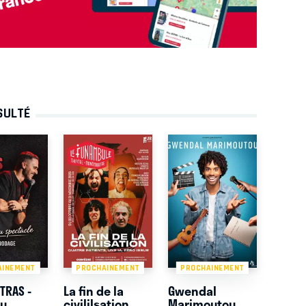
SULTÉ
AINEMENT
PROCHAINEMENT
PROCHAINEMENT
TRAS -
La fin de la
Gwendal
au
civililsation
Marimoutou