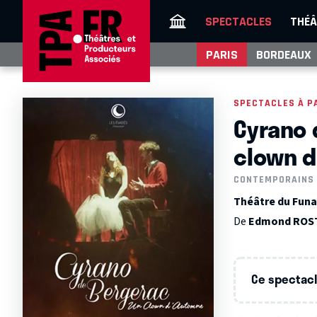
SPECTACLES
THÉÂ
PARIS
BORDEAUX
SPECTACLES À P
Cyrano 
clown 
CONTEMPORAINS
Théâtre du Funa
De
Edmond ROS
Ce spectacle