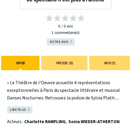
0
0
avis
1 commentaire(s)
VOTRE AVIS
INFOS
PRESSE (0)
AVIS (1)
« Le Théâtre de l'Oeuvre accueille 4 représentations
exceptionnelles à Paris du spectacle littéraire et musical
Danses Nocturnes. Retrouvez la poésie de Sylvia Plath
contée par l'immense Charlotte Rampling accompagnée
LIRE PLUS
FERMER
au violoncelle par la talentueuse Sonia Wieder-Atherton.
Quand les mots de la poétesse américaine rencontrent les
Acteurs :
Charlotte RAMPLING
,
Sonia WIEDER-ATHERTON
partitions de Benjamin Britten. Un rendez-vous privilégié