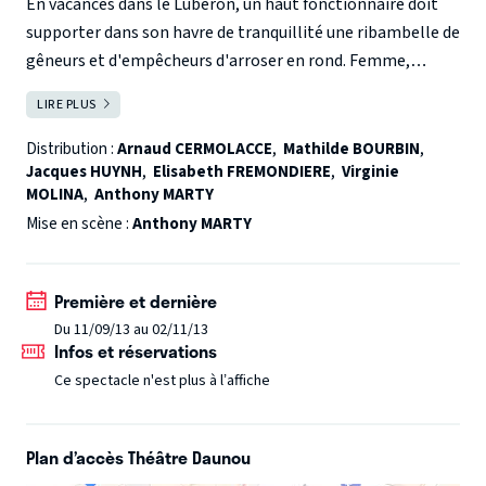
En vacances dans le Lubéron, un haut fonctionnaire doit
supporter dans son havre de tranquillité une ribambelle de
gêneurs et d'empêcheurs d'arroser en rond. Femme,
enfant et belle-mère au premier rang, beau-frère et belle-
LIRE PLUS
FERMER
soeur en cadeau bonus. S'ajoute à l'équipe une terrible
canicule et une mère restée seule dans son appartement à
Distribution :
Arnaud CERMOLACCE
,
Mathilde BOURBIN
,
Jacques HUYNH
,
Elisabeth FREMONDIERE
,
Virginie
Paris. Le cocktail est bouillant, voire explosif... avec cette
MOLINA
,
Anthony MARTY
chaleur ça va être dur de le garder frais...
Mise en scène :
Anthony MARTY
Première et dernière
Du 11/09/13 au 02/11/13
Infos et réservations
Ce spectacle n'est plus à l’affiche
Plan d’accès Théâtre Daunou