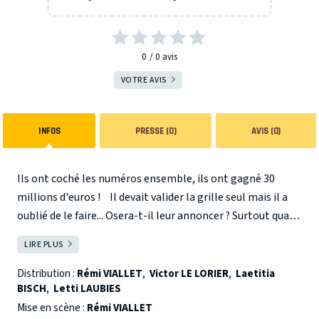
0
0
avis
VOTRE AVIS
INFOS
PRESSE (0)
AVIS (0)
Ils ont coché les numéros ensemble, ils ont gagné 30
millions d'euros ! Il devait valider la grille seul mais il a
oublié de le faire... Osera-t-il leur annoncer ? Surtout quand
la machine à rêve s'emballe et que l'amour s'en mêle.
LIRE PLUS
FERMER
Avoir des numéros fétiches c'est bien, ne pas oublier de les
jouer c'est mieux.
Distribution :
Rémi VIALLET
,
Victor LE LORIER
,
Laetitia
BISCH
,
Letti LAUBIES
Mise en scène :
Rémi VIALLET