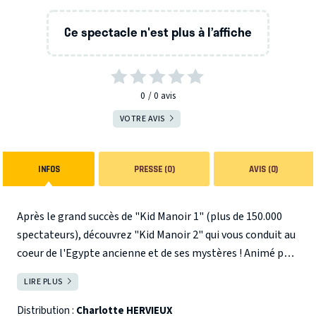
Ce spectacle n'est plus à l’affiche
0
0
avis
VOTRE AVIS
INFOS
PRESSE (0)
AVIS (0)
Après le grand succès de "Kid Manoir 1" (plus de 150.000
spectateurs), découvrez "Kid Manoir 2" qui vous conduit au
coeur de l'Egypte ancienne et de ses mystères ! Animé par
la sublime Malicia, ce nouvel épisode du jeu interactif Kid
LIRE PLUS
FERMER
Manoir accueille quatre nouveaux candidats dans le palais
oublié de l'antique cité de Tanis. Un seul d'entre eux pourra
Distribution :
Charlotte HERVIEUX