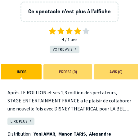
Ce spectacle n'est plus à l’affiche
4
1
avis
VOTRE AVIS
INFOS
PRESSE (0)
AVIS (0)
Après LE ROI LION et ses 1,3 million de spectateurs,
STAGE ENTERTAINMENT FRANCE a le plaisir de collaborer
une nouvelle fois avec DISNEY THEATRICAL pour LA BELLE
ET LA BETE qui investira le théâtre Mogador à partir de
LIRE PLUS
FERMER
l’automne prochain. Ce mythe français universel, issu d’un
conte publié en 1756, puis du long-métrage d’animation
Distribution :
Yoni AMAR
,
Manon TARIS
,
Alexandre