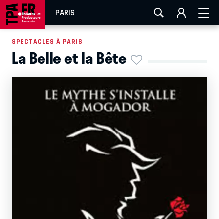
AIX-MARSEILLE
AURAY
CAEN
LA ROCHELLE
PARIS
ROUEN
TOULOUSE
FESTIVAL OFF AVIGNON
SPECTACLES À PARIS
La Belle et la Bête
EN TOURNÉE