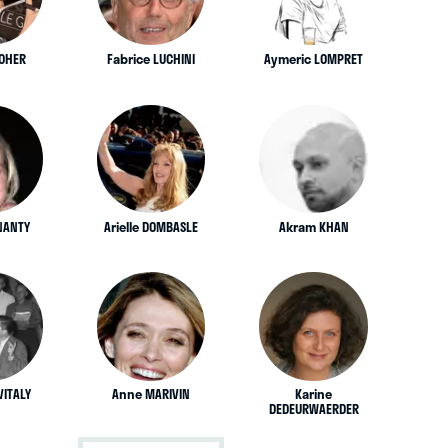
POHER
Fabrice LUCHINI
Aymeric LOMPRET
 NANTY
Arielle DOMBASLE
Akram KHAN
VITALY
Anne MARIVIN
Karine
DEDEURWAERDER