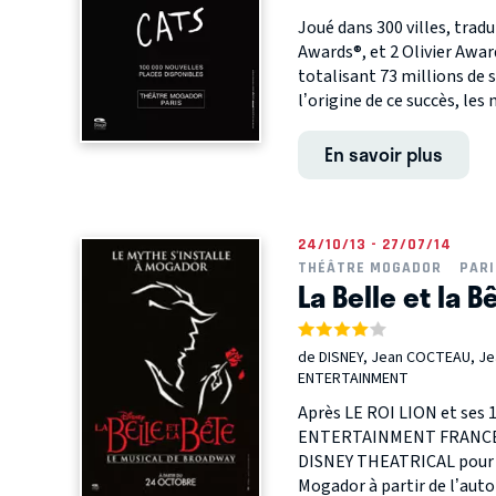
Joué dans 300 villes, trad
Awards®, et 2 Olivier Awa
totalisant 73 millions de 
l’origine de ce succès, les 
En savoir plus
24/10/13 - 27/07/14
THÉÂTRE MOGADOR
PARI
La Belle et la B
de DISNEY, Jean COCTEAU, J
ENTERTAINMENT
Après LE ROI LION et ses 
ENTERTAINMENT FRANCE a le
DISNEY THEATRICAL pour L
Mogador à partir de l’aut