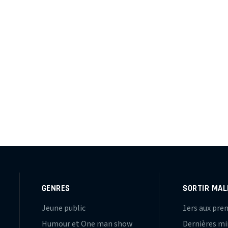
S
GENRES
SORTIR MAL
Jeune public
1ers aux pre
Humour et One man show
Dernières m