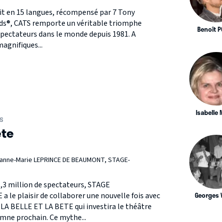
uit en 15 langues, récompensé par 7 Tony
rds®, CATS remporte un véritable triomphe
Benoît 
spectateurs dans le monde depuis 1981. A
magnifiques...
Isabelle
S
ête
eanne-Marie LEPRINCE DE BEAUMONT, STAGE-
1,3 million de spectateurs, STAGE
Georges 
 plaisir de collaborer une nouvelle fois avec
A BELLE ET LA BETE qui investira le théâtre
omne prochain. Ce mythe...