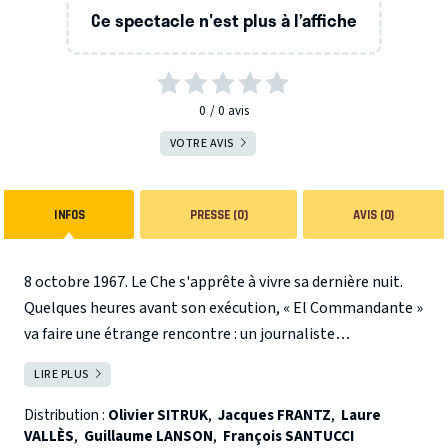
Ce spectacle n'est plus à l’affiche
0
0
avis
VOTRE AVIS
INFOS
PRESSE (0)
AVIS (0)
8 octobre 1967. Le Che s'apprête à vivre sa dernière nuit.
Quelques heures avant son exécution, « El Commandante »
va faire une étrange rencontre : un journaliste
d'aujourd'hui venu interroger cette personnalité hors
LIRE PLUS
FERMER
normes. Au fur et à mesure de leur brûlant entretien se
dessine une image du Che loin de celle véhiculée par les
Distribution :
Olivier SITRUK
,
Jacques FRANTZ
,
Laure
VALLÈS
,
Guillaume LANSON
,
François SANTUCCI
produits dérivés à son effigie : un homme complexe, ni