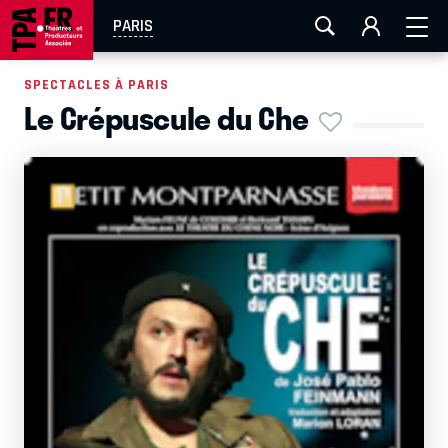
AIX-MARSEILLE
AURAY
CAEN
LA ROCHELLE
PARIS
ROUEN
TOULOUSE
FESTIVAL OFF AVIGNON
SPECTACLES À PARIS
Le Crépuscule du Che
EN TOURNÉE