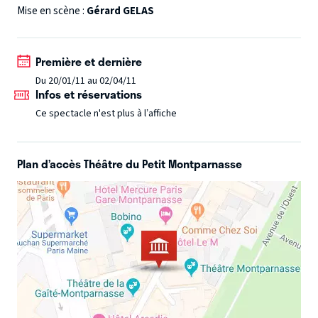
monstre sanguinaire ni surhomme romantique. Un
Mise en scène :
Gérard GELAS
spectacle qui éclaire d'un autre jour une personnalité qui,
qu'on le veuille ou non, fait partie de notre histoire...
Première et dernière
Du 20/01/11 au 02/04/11
Infos et réservations
Ce spectacle n'est plus à l’affiche
Plan d’accès Théâtre du Petit Montparnasse