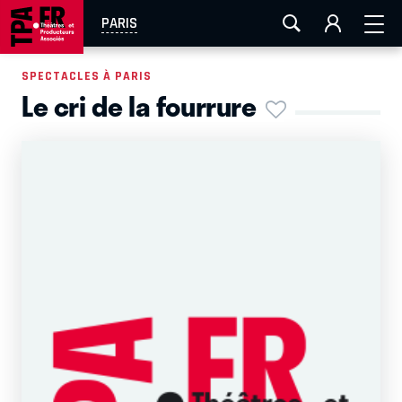
AIX-MARSEILLE
AURAY
CAEN
LA ROCHELLE
PARIS
ROUEN
TOULOUSE
FESTIVAL OFF AVIGNON
SPECTACLES À PARIS
Le cri de la fourrure
EN TOURNÉE