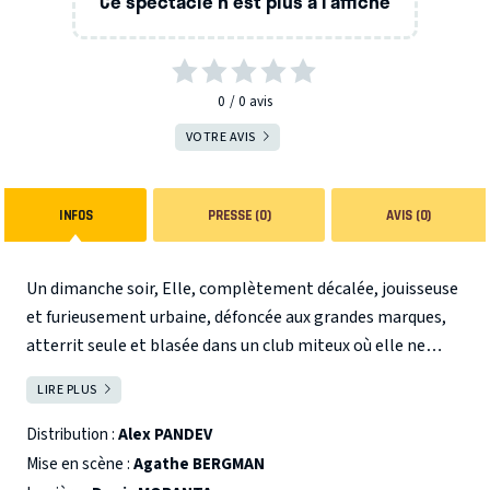
Ce spectacle n'est plus à l’affiche
0
0
avis
VOTRE AVIS
INFOS
PRESSE (0)
AVIS (0)
Un dimanche soir, Elle, complètement décalée, jouisseuse
et furieusement urbaine, défoncée aux grandes marques,
atterrit seule et blasée dans un club miteux où elle ne
connaît personne et où Elle va, avec une joyeuse férocité,
LIRE PLUS
FERMER
ouvrir les failles, creuser les brèches de son existence, et
s'acharner à trouver le Bonheur ! La comédie chic et
Distribution :
Alex PANDEV
décadente au ton politiquement incorrect.
Mise en scène :
Agathe BERGMAN