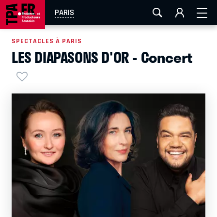
AIX-MARSEILLE
AURAY
CAEN
LA ROCHELLE
PARIS
ROUEN
TOULOUSE
FESTIVAL OFF AVIGNON
SPECTACLES À PARIS
LES DIAPASONS D'OR - Concert
EN TOURNÉE