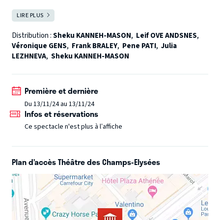
distribution de haut vol.
Retrouvez le fantastique ténor
LIRE PLUS
FERMER
Pene Pati, la soprano Julia Lezhneva, le pianiste Leif Ove
Andsnes et enfin le prodigieux violoncelliste Sheku
Distribution :
Sheku KANNEH-MASON
,
Leif OVE ANDSNES
,
Véronique GENS
,
Frank BRALEY
,
Pene PATI
,
Julia
Kanneh-Mason pour une soirée qui promet de belles
LEZHNEVA
,
Sheku KANNEH-MASON
surprises.
Première et dernière
Du 13/11/24 au 13/11/24
Infos et réservations
Ce spectacle n'est plus à l’affiche
Plan d’accès Théâtre des Champs-Elysées