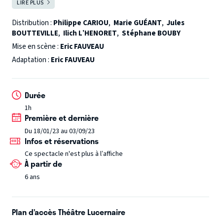
LIRE PLUS
FERMER
enfance. Les contes s’emmêlent et les héros se
retrouvent précipités dans d’autres histoires. Vont-ils
Distribution :
Philippe CARIOU
,
Marie GUÉANT
,
Jules
BOUTTEVILLE
,
Ilich L’HENORET
,
Stéphane BOUBY
réussir à remettre de l’ordre dans la logique de leurs
aventures ?
Mise en scène :
Eric FAUVEAU
Féérie, poursuite et quiproquos, sont les ingrédients d’une
Adaptation :
Eric FAUVEAU
mise en scène librement inspirée du théâtre de tréteaux et
de la farce, où se mêlent la folie et le burlesque pour
Durée
emporter dans son sillage toute la famille.
Une comédie
1h
policière magique !
Première et dernière
Du 18/01/23 au 03/09/23
Infos et réservations
Ce spectacle n'est plus à l’affiche
À partir de
6 ans
Plan d’accès Théâtre Lucernaire