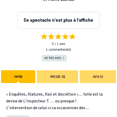
Ce spectacle n'est plus à l’affiche
5
1
avis
1 commentaire(s)
VOTRE AVIS
INFOS
PRESSE (9)
AVIS (1)
« Enquêtes, filatures, flair et discrétion »… telle est la
devise de L’Inspecteur T. … ou presque !
L’intervention de celui-ci va occasionner des
rebondissements inattendus dans les fables de notre