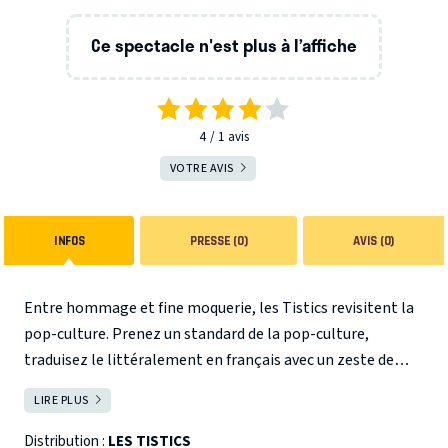
Ce spectacle n'est plus à l’affiche
4
1
avis
VOTRE AVIS
INFOS
PRESSE (0)
AVIS (0)
Entre hommage et fine moquerie, les Tistics revisitent la
pop-culture. Prenez un standard de la pop-culture,
traduisez le littéralement en français avec un zeste de
mauvais esprit et découvrez une interprétation à la sauce
LIRE PLUS
FERMER
Tistics avec des arrangements vocaux originaux et des
chorégraphies aussi soignées que décalées. Après quelques
Distribution :
LES TISTICS