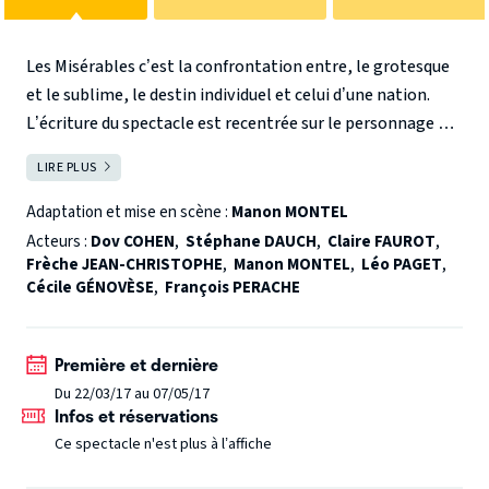
Les Misérables c’est la confrontation entre, le grotesque
et le sublime, le destin individuel et celui d’une nation.
L’écriture du spectacle est recentrée sur le personnage de
Mme Thénardier. Interprété par une comédienne
LIRE PLUS
FERMER
accordéoniste, elle devient la narratrice de la pièce.
Les
spectateurs suivent Jean Valjean à la fois emblème
Adaptation et mise en scène :
Manon MONTEL
universel de l’Homme en quête de rédemption et figure
Acteurs :
Dov COHEN
,
Stéphane DAUCH
,
Claire FAUROT
,
intime d’un père. Autour de Cosette et lui, gravitent
Frèche JEAN-CHRISTOPHE
,
Manon MONTEL
,
Léo PAGET
,
Cécile GÉNOVÈSE
,
François PERACHE
l’impitoyable Javert, la victime Fantine, les bourreaux
Thénardier, l’amoureux Marius et le gamin de Paris,
Gavroche, symbole de la misère et de la lumière.
Première et dernière
Du 22/03/17 au 07/05/17
Infos et réservations
Ce spectacle n'est plus à l’affiche