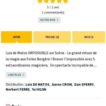
5
1
avis
1 commentaire(s)
VOTRE AVIS
INFOS
PRESSE (0)
AVIS (1)
Luis de Matos IMPOSSIBLE s
ur Scène - Le grand retour de
la magie aux Folies Bergère !
Braver l’impossible avec 5
extraordinaires magiciens.
Un spectacle incroyable de
magie et d’illusion.
Entrez dans un univers où le réel se
LIRE PLUS
FERMER
fond avec l'irréel.
«Luis de Matos IMPOSSIBLE sur Scène»
est bien plus qu’un simple spectacle de magie; c’est une
Distribution :
Luis DE MATOS
,
Aaron CROW
,
Dan SPERRY
,
Norbert FERRE
,
Yu HOJIN
épopée au cœur de l'émerveillement.
Cinq illusionnistes
exceptionnels, entre les meilleurs du monde, vous
convient à une aventure hors du commun, bouleversant