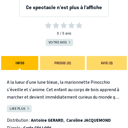
Ce spectacle n'est plus à l’affiche
0
0
avis
VOTRE AVIS
INFOS
PRESSE (0)
AVIS (0)
A la lueur d’une lune bleue, la marionnette Pinocchio
s’éveille et s’anime. Cet enfant au corps de bois apprend à
marcher et devient immédiatement curieux du monde qui
l’entoure.
Pas à pas, danse après danse, Pinocchio grandit
LIRE PLUS
FERMER
au gré des lumières et des personnages hauts en couleurs
qu’il rencontre.
Un voyage initiatique et poétique s’offre à
Distribution :
Antoine GERARD
,
Caroline JACQUEMOND
lui, durant lequel il va devoir distinguer les bonnes actions