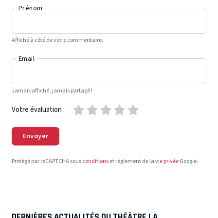
Prénom
Affiché à côté de votre commentaire.
Email
Jamais affiché, jamais partagé !
Votre évaluation :
Envoyer
Protégé par reCAPTCHA sous
conditions
et règlement de la
vie privée
Google.
DERNIÈRES ACTUALITÉS DU THÉÂTRE LA