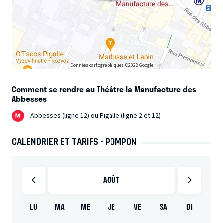
valide. Si ce point de départ est une limite, c’est aussi une
Nous aspirons à un théâtre reflet de notre société, qui nous
responsabilité car l’intime peut rencontrer d’autres vécus,
rappelle à nous-mêmes. Un lieu où public, artistes et techniciens
ont plaisir à être et à partager. Un lieu humain où, portés par le
et il est aussi politique.
souffle des acteurs, les auteurs peuvent raconter leurs histoires
en toute liberté.
Données cartographiques ©2022 Google
Comment se rendre au Théâtre la Manufacture des
Abbesses
Abbesses (ligne 12) ou Pigalle (ligne 2 et 12)
CALENDRIER ET TARIFS - POMPON
AOÛT
LU
MA
ME
JE
VE
SA
DI