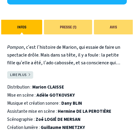
INFOS
PRESSE (1)
AVIS
Pompon
, c’est l’histoire de Marion, qui essaie de faire un
spectacle drôle. Mais dans sa tête, il y a foule : la petite
fille qu’elle a été, l’ado cabossée, et sa conscience qui
veille au grain.
LIRE PLUS
FERMER
Le spectacle se tord, danse, dérape. À force de
glissements, se dessine la quête d’un chemin à soi, sous
Distribution :
Marion CLAISSE
les couches d’injonctions qu’on empile sur nos corps. Et de
Mise en scène :
Adèle GOTKOVSKY
ce qu’il faut traverser pour décrocher un bout de joie.
Musique et création sonore :
Dany BLIN
Un seule en scène éclectique qui explose les tabous et où le
Assistante mise en scène :
Hermine DE LA PEROTIÈRE
rire devient une porte d’entrée vers l’intime, le chaos et la
Scénographie :
Zoé LOGIÉ DE MERSAN
joie.
NOTE D’INTENTION - Tout part d’une envie : faire
Création lumière :
Guillaume NIEMETZKY
rire. J’ai vite senti que je me cachais derrière les blagues,