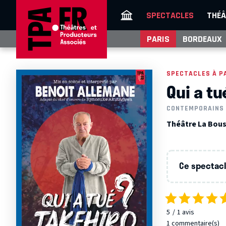
SPECTACLES
THÉÂ
PARIS
BORDEAUX
SPECTACLES À P
Qui a tu
CONTEMPORAINS
Théâtre La Bous
Ce spectacle
5
1
avis
1 commentaire(s)