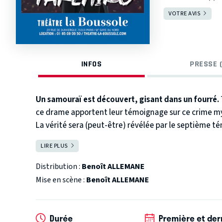
VOTRE AVIS
INFOS
PRESSE (
Un samouraï est découvert, gisant dans un fourré.
ce drame apportent leur témoignage sur ce crime m
La vérité sera (peut-être) révélée par le septième t
LIRE PLUS
FERMER
Distribution :
Benoît ALLEMANE
Mise en scène :
Benoît ALLEMANE
Durée
Première et der