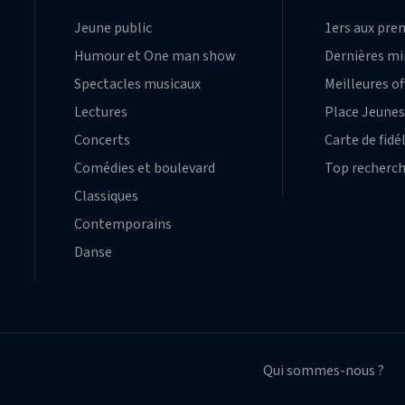
Jeune public
1ers aux pre
Humour et One man show
Dernières m
Spectacles musicaux
Meilleures of
Lectures
Place Jeune
Concerts
Carte de fidé
Comédies et boulevard
Top recherc
Classiques
Contemporains
Danse
Qui sommes-nous ?