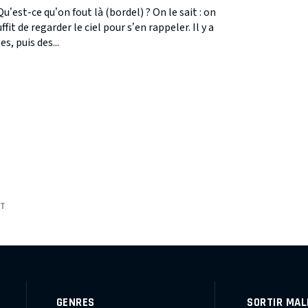
Qu’est-ce qu’on fout là (bordel) ? On le sait : on
ffit de regarder le ciel pour s’en rappeler. Il y a
s, puis des...
ÎT
GENRES
SORTIR MAL