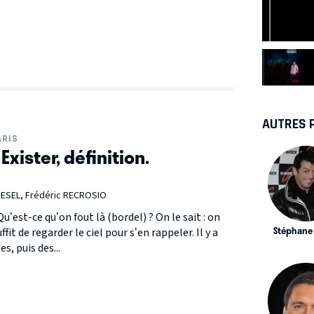
e
AUTRES 
ARIS
xister, définition.
ESEL, Frédéric RECROSIO
Qu’est-ce qu’on fout là (bordel) ? On le sait : on
Stéphane
ffit de regarder le ciel pour s’en rappeler. Il y a
s, puis des...