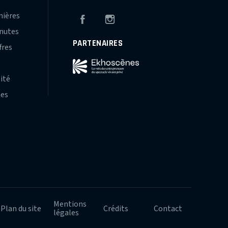
mières
Facebook
Instagram
inutes
PARTENAIRES
fres
s
lité
hes
Mentions
Plan du site
Crédits
Contact
légales