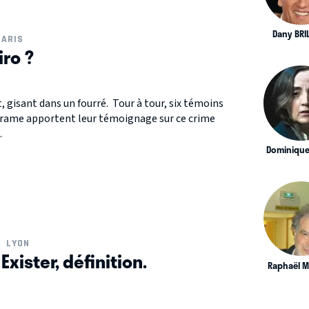
Dany BRI
PARIS
iro ?
 gisant dans un fourré. Tour à tour, six témoins
e drame apportent leur témoignage sur ce crime
.
Dominique
LYON
xister, définition.
Raphaël M