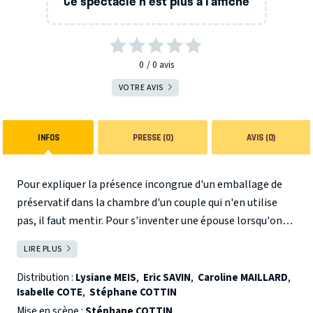
Ce spectacle n'est plus à l’affiche
0
0
avis
VOTRE AVIS
INFOS
PRESSE (0)
AVIS (0)
Pour expliquer la présence incongrue d'un emballage de
préservatif dans la chambre d'un couple qui n'en utilise
pas, il faut mentir. Pour s'inventer une épouse lorsqu'on
est célibataire, et qu'on veut séduire une jeune femme qui
LIRE PLUS
FERMER
prétend n'être attirée que par les hommes mariés, il faut
encore mentir. Pour faire croire à votre nouvelle conquête
Distribution :
Lysiane MEIS
,
Eric SAVIN
,
Caroline MAILLARD
,
Isabelle COTE
,
Stéphane COTTIN
que vous habitez le superbe duplex que vous gardez
pendant les vacances, il faut toujours mentir. Pour Serge,
Mise en scène :
Stéphane COTTIN