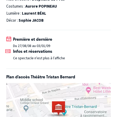
cette cascade de mensonges va entraîner de nouvelles
Costumes :
Aurore POPINEAU
affabulations catastrophiques, mais aussi révéler
Lumière :
Laurent BÉAL
d'étonnantes vérités et surtout faire tomber les masques
Décor :
Sophie JACOB
de son entourage. Sa vie professionnelle et sentimentale
en sera bouleversée, entraînant dans son tourbillon ses
Première et dernière
meilleurs amis. La seule certitude de cette histoire, c'est
Du 27/08/08 au 03/01/09
que SANS MENTIR, rien ne serait arrivé.
Infos et réservations
Ce spectacle n'est plus à l’affiche
Plan d’accès Théâtre Tristan Bernard