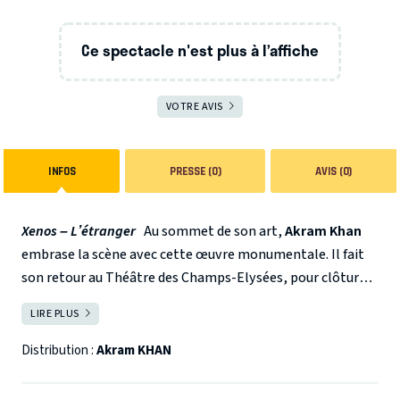
Ce spectacle n'est plus à l’affiche
VOTRE AVIS
INFOS
PRESSE (0)
AVIS (0)
Xenos – L’étranger
Au sommet de son art,
Akram Khan
embrase la scène avec cette œuvre monumentale. Il fait
son retour au Théâtre des Champs-Elysées, pour clôturer
la saison de TranscenDanses, avec son ultime solo
XENOS
.
LIRE PLUS
FERMER
Fort d’une double culture de classique indien Kathak et de
danse contemporaine, l’artiste est prodigieux de
Distribution :
Akram KHAN
virtuosité. Akram Khan évoque le rêve bouleversant d’un
soldat indien, engagé aux côtés des troupes britanniques