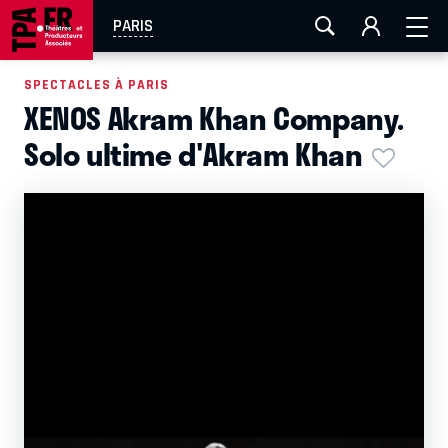
AIX-MARSEILLE
AURAY
CAEN
LA ROCHELLE
PARIS
ROUEN
TOULOUSE
FESTIVAL OFF AVIGNON
SPECTACLES À PARIS
XENOS Akram Khan Company.
EN TOURNÉE
Solo ultime d'Akram Khan