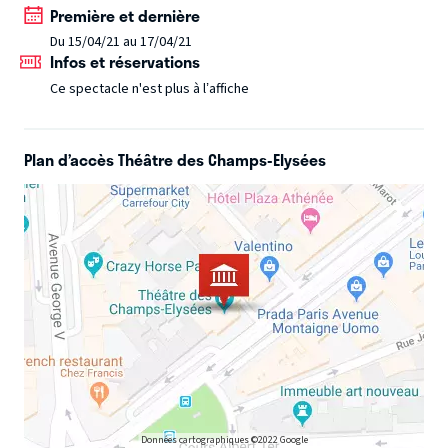
Première et dernière
durant la Première Guerre mondiale. Accompagné sur
Du 15/04/21 au 17/04/21
scène par 5 musiciens au talent envoûtant, ce tout dernier
Infos et réservations
solo d’Akram Khan est à la fois saisissant d’humanité,
Ce spectacle n'est plus à l’affiche
tragique et si poétique, à l’image de son immense
interprète.
Plan d’accès Théâtre des Champs-Elysées
Données cartographiques ©2022 Google