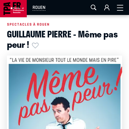
AIX-MARSEILLE
AURAY
CAEN
LA ROCHELLE
ROUEN
ROUEN
TOULOUSE
FESTIVAL OFF AVIGNON
SPECTACLES À ROUEN
GUILLAUME PIERRE - Même pas
EN TOURNÉE
peur !