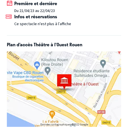
Il faut le voir pour le croire...capable de tout ! Dans «Même
Première et dernière
pas peur», Guillaume parle de son excès de vitesse en
Du 21/04/23 au 22/04/23
Infos et réservations
kangoo jaune, des cours de danse et de violon de sa fille, du
robot de cuisine allemand offert à sa copine, il imagine
Ce spectacle n'est plus à l’affiche
E.Macron en rappeur, partage son expérience d’enfant de
choeur et orchestre son mariage en direct ... le reste est à
Plan d’accès Théâtre à l'Ouest Rouen
découvrir ...
Données cartographiques ©2022 Google