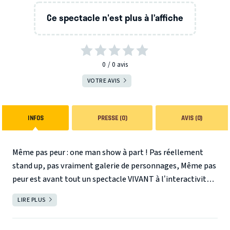
Ce spectacle n'est plus à l’affiche
0
0
avis
VOTRE AVIS
INFOS
PRESSE (0)
AVIS (0)
Même pas peur : one man show à part ! Pas réellement
stand up, pas vraiment galerie de personnages, Même pas
peur est avant tout un spectacle VIVANT à l’interactivité
débridée, culottée & surtout assumée à 200% ! Guillaume
LIRE PLUS
FERMER
PIERRE fait preuve d’une belle capacité d’adaptation, d’un
goût prononcé pour l’autodérision et l’impertinence.