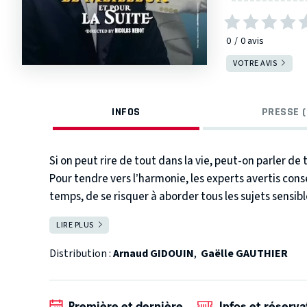
0
0
avis
VOTRE AVIS
INFOS
PRESSE (
Si on peut rire de tout dans la vie, peut-on parler de
Pour tendre vers l’harmonie, les experts avertis cons
temps, de se risquer à aborder tous les sujets sensib
Gaëlle
et
Arnaud
, qui ont l’amour du risque, ont ains
LIRE PLUS
FERMER
tous les sujets qui fâchent.
Des ex à la sexualité, de l’éducation des enfants aux
Distribution :
Arnaud GIDOUIN
,
Gaëlle GAUTHIER
Mais est-il toujours bon de prendre des risques en a
Arnaud et Gaëlle seront ils encore ensemble à l’issue
Vous aurez la réponse en venant découvrir ce nouveau 
Première et dernière
Infos et réserva