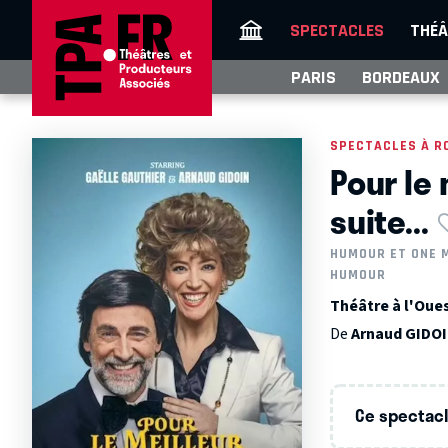
SPECTACLES
THÉÂ
PARIS
BORDEAUX
SPECTACLES À R
Pour le 
suite...
HUMOUR ET ONE 
HUMOUR
Théâtre à l'Oue
De
Arnaud GIDO
Ce spectacle