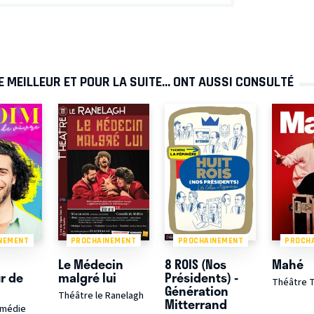
 MEILLEUR ET POUR LA SUITE... ONT AUSSI CONSULTÉ
NEMENT
PROCHAINEMENT
PROCHAINEMENT
PROCH
Le Médecin
8 ROIS (Nos
Mahé
r de
malgré lui
Présidents) -
Théâtre T
Génération
Théâtre le Ranelagh
Mitterrand
omédie