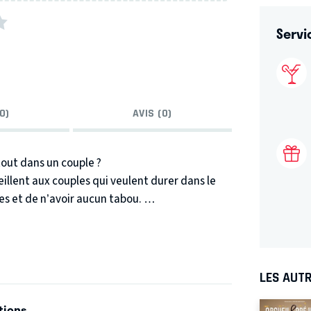
Servi
0)
AVIS (0)
 tout dans un couple ?
eillent aux couples qui veulent durer dans le
les et de n’avoir aucun tabou.
i décidé d’écouter ces experts et d’aborder
 problèmes de prostate tout y passe !
mour ?
LES AUTR
 de la représentation ?
spectacle hilarant : « pour le meilleur et pour
tions