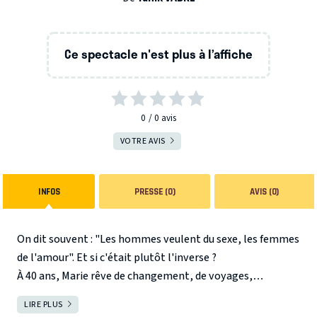
Ce spectacle n'est plus à l’affiche
0
0
avis
VOTRE AVIS
INFOS
PRESSE (0)
AVIS (0)
On dit souvent : "Les hommes veulent du sexe, les femmes
de l'amour". Et si c'était plutôt l'inverse ?
À 40 ans, Marie rêve de changement, de voyages,
d'imprévus. Vincent, lui, aime ses pantoufles, les Experts
LIRE PLUS
FERMER
et les vacances à Valras-Plage. Et pour enfoncer le clou,