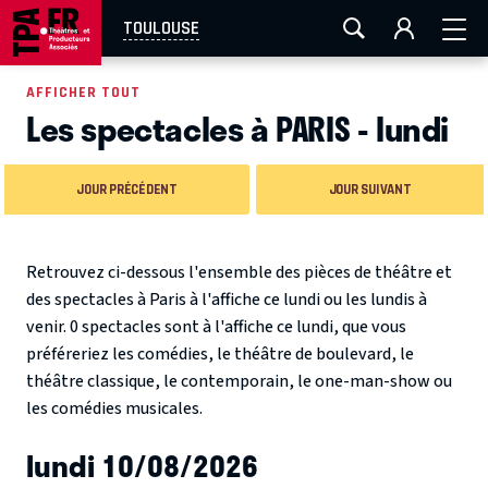
AIX-MARSEILLE
AURAY
CAEN
LA ROCHELLE
TOULOUSE
ROUEN
TOULOUSE
FESTIVAL OFF AVIGNON
AFFICHER TOUT
Les spectacles à PARIS - lundi
EN TOURNÉE
JOUR PRÉCÉDENT
JOUR SUIVANT
Retrouvez ci-dessous l'ensemble des pièces de théâtre et
des spectacles à Paris à l'affiche ce lundi ou les lundis à
venir. 0 spectacles sont à l'affiche ce lundi, que vous
préféreriez les comédies, le théâtre de boulevard, le
théâtre classique, le contemporain, le one-man-show ou
les comédies musicales.
lundi 10/08/2026