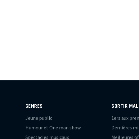
GENRES
SORTIR MAL
Jeune public
1ers aux pre
Humour et One man show
Dernières m
Spectacles musicaux
Meilleures of