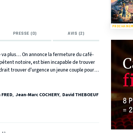
PROCHAINE
PRESSE (0)
AVIS (2)
ne va plus… On annonce la fermeture du café-
ompétent notoire, est bien incapable de trouver
audrait trouver d'urgence un jeune couple pour
arrivée inopinée de Rosa, une ex-taularde belle
sse musicale de Victor, le benêt du village,
t surtout le dynamisme de l'abbé Caporal, le
 FRED
,
Jean-Marc COCHERY
,
David THEBOEUF
Don Camillo » moderne, les résultats
« Bien mal acquis ne profite jamais », affirme
ée de main d'horloger du rire par un Jean-
que, a été créée à la Comédie Bastille en 2007.