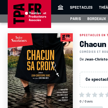
SPECTACLES
THÉÂ
PARIS
BORDEAUX
SPECTACLES EN 
Chacun 
COMÉDIES ET BO
De
Jean-Christ
Ce spectacle
0
0
avis