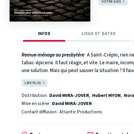
VOTRE AVIS
INFOS
LIEUX ET DATES
Remue-ménage au presbytère
A Saint-Crépin, rien 
tabac-épicerie. Il faut réagir, et vite. Le maire, inc
une solution. Mais qui peut sauver la situation ? Il f
rouvrir l'épicerie et reprendre le café-tabac. Avec l'
LIRE PLUS
FERMER
comme un cœur et débrouillarde à souhait, la maladre
les talents culinaires de Janine, la bonne du curé, e
Distribution :
David MIRA-JOVER
,
Hubert MYON
,
Nora
curé du village plutôt « Grande gueule », sorte de « 
Mise en scène :
David MIRA-JOVER
dépasseront toutes les espérances. Mais à quel prix ? 
Contact diffusion : Atlantic Productions
le proverbe. Pas si sûr...
Cette comédie truculente, men
Christophe Barc au faîte de son talent d'auteur dramati