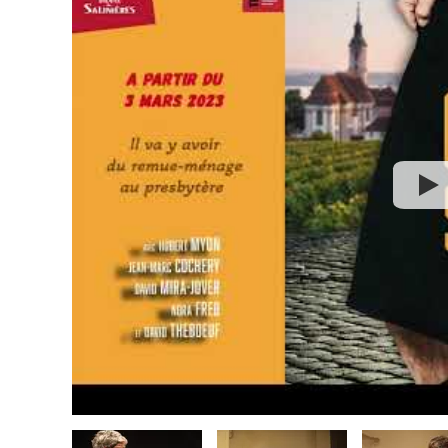
Espace Culturel Georges Brassens
- 33850 LEOGNAN
Le 21/04/23 à 20:30
Salle l'Escoure
- 33680 LACANAU
Le 22/04/23 à 21:00
La Halle
- 33950 LEGE CAP FERRET
Le 29/04/23 à 20:30