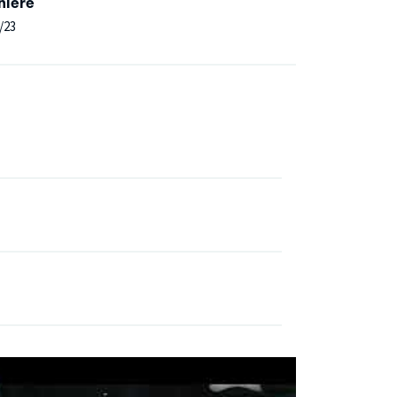
nière
/23