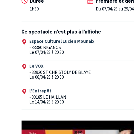
Durée
Première et der
1h30
Du 07/04/23 au 29/04
Ce spectacle n'est plus à l’affiche
Espace Culturel Lucien Mounaix
- 33380 BIGANOS
Le 07/04/23 à 20:30
Le VOX
- 33920 ST CHRISTOLY DE BLAYE
Le 08/04/23 à 20:30
L'Entrepôt
- 33185 LE HAILLAN
Le 14/04/23 à 20:30
Le Sully
- 33230 COUTRAS
Le 15/04/23 à 20:30