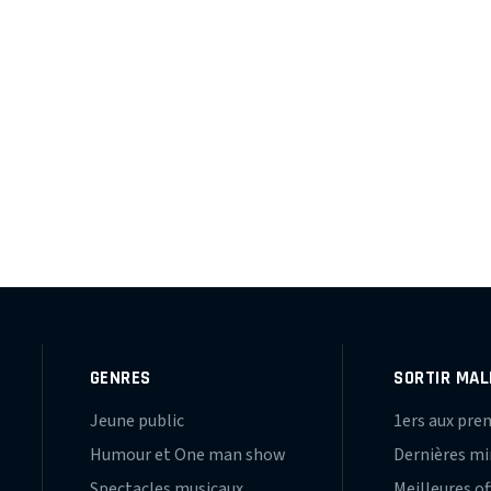
GENRES
SORTIR MAL
Jeune public
1ers aux pre
Humour et One man show
Dernières m
Spectacles musicaux
Meilleures of