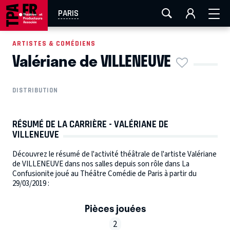
AIX-MARSEILLE
AURAY
CAEN
LA ROCHELLE
PARIS
ROUEN
TOULOUSE
FESTIVAL OFF AVIGNON
ARTISTES & COMÉDIENS
Valériane de VILLENEUVE
EN TOURNÉE
DISTRIBUTION
RÉSUMÉ DE LA CARRIÈRE - VALÉRIANE DE
VILLENEUVE
Découvrez le résumé de l'activité théâtrale de l'artiste Valériane
de VILLENEUVE dans nos salles depuis son rôle dans La
Confusionite joué au Théâtre Comédie de Paris à partir du
29/03/2019 :
Pièces jouées
2