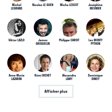
Michel
Nicolas LE GUEN
Micha LESCOT
Joséphine
LEGRAND
MEUNIER
Viktor LAZLO
James
Philippe CAROIT
Les MONTY
GROGUELIN
PYTHON
Anne-Marie
Rémi BICHET
Alexandra
Dominique
LAZARINI
LAMY
DIMEY
Afficher plus