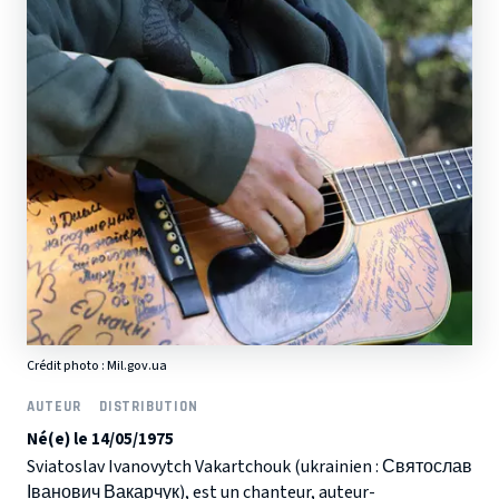
Crédit photo :
Mil.gov.ua
AUTEUR
DISTRIBUTION
Né(e) le 14/05/1975
Sviatoslav Ivanovytch Vakartchouk (ukrainien : Святослав
Іванович Вакарчук), est un chanteur, auteur-