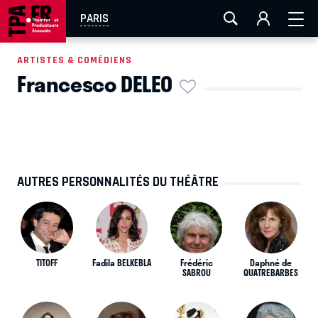
AIX-MARSEILLE
AURAY
CAEN
LA ROCHELLE
PARIS
ROUEN
TOULOUSE
FESTIVAL OFF AVIGNON
ARTISTES & COMÉDIENS
Francesco DELEO
EN TOURNÉE
AUTRES PERSONNALITÉS DU THÉÂTRE
TITOFF
Fadila BELKEBLA
Frédéric
Daphné de
SABROU
QUATREBARBES