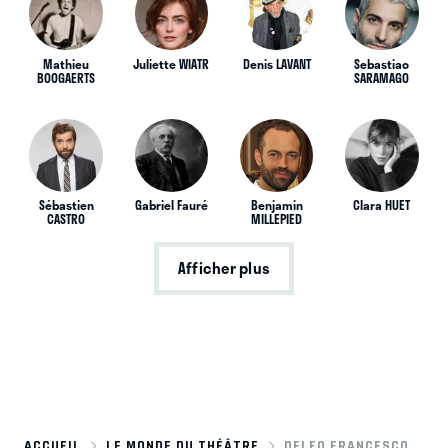
Mathieu
Juliette WIATR
Denis LAVANT
Sebastiao
BOOGAERTS
SARAMAGO
Sébastien
Gabriel Fauré
Benjamin
Clara HUET
CASTRO
MILLEPIED
Afficher plus
ACCUEIL
LE MONDE DU THÉÂTRE
DELEO FRANCESCO