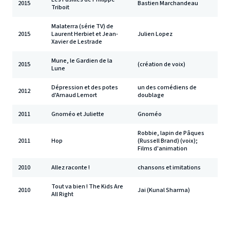
2015
Bastien Marchandeau
Triboit
Malaterra (série TV) de
2015
Laurent Herbiet et Jean-
Julien Lopez
Xavier de Lestrade
Mune, le Gardien de la
2015
(création de voix)
Lune
Dépression et des potes
un des comédiens de
2012
d'Arnaud Lemort
doublage
2011
Gnoméo et Juliette
Gnoméo
Robbie, lapin de Pâques
2011
Hop
(Russell Brand) (voix);
Films d'animation
2010
Allez raconte !
chansons et imitations
Tout va bien ! The Kids Are
2010
Jai (Kunal Sharma)
All Right