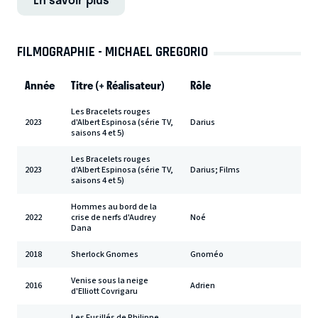
FILMOGRAPHIE - MICHAEL GREGORIO
Année
Titre (+ Réalisateur)
Rôle
Les Bracelets rouges
2023
d'Albert Espinosa (série TV,
Darius
saisons 4 et 5)
Les Bracelets rouges
2023
d'Albert Espinosa (série TV,
Darius; Films
saisons 4 et 5)
Hommes au bord de la
2022
crise de nerfs d'Audrey
Noé
Dana
2018
Sherlock Gnomes
Gnoméo
Venise sous la neige
2016
Adrien
d'Elliott Covrigaru
Les Fusillés de Philippe