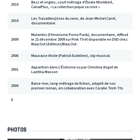
Becs et ongles, court métrage d'Élodie Monlibert,
2010
CanalPlus, « La collection pique sa crise ».
Les Travailleu(r)ses du sexe, de Jean-Michel Carré,
2010
documentaire.
Mutantes (Féminisme Porno Punk), documentaire, diffusé
2009
le 21 décembre 2009 sur Pink TV et disponible en DVD chez
Blaq Out (éditeur)/Blaq Out.
2006
Mauvaise étoile (Patrick Eudeline), clip musical.
Apparition dans L'Érotisme vu par Christine Angot de
2001
Laetitia Masson
Baise-moi, long-métrage de fiction, adapté de son
2000
premier roman, en collaboration avec Coralie Trinh Thi.
0
PHOTOS