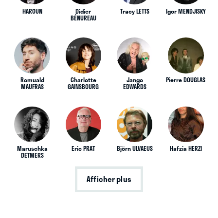
HAROUN
Didier
Tracy LETTS
Igor MENDJISKY
BÉNUREAU
Romuald
Charlotte
Jango
Pierre DOUGLAS
MAUFRAS
GAINSBOURG
EDWARDS
Maruschka
Eric PRAT
Björn ULVAEUS
Hafzia HERZI
DETMERS
Afficher plus