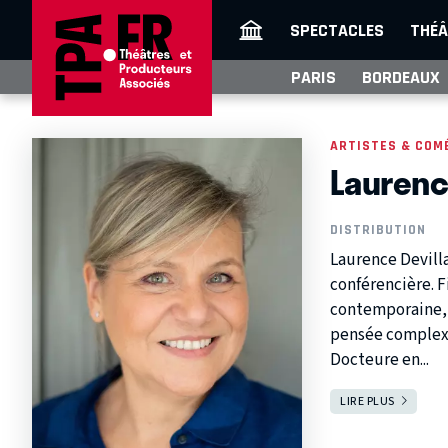
SPECTACLES
THÉÂ
PARIS
BORDEAUX
ARTISTES & COM
Laurenc
DISTRIBUTION
Laurence Devilla
conférencière. 
contemporaine, e
pensée complexe
Docteure en...
LIRE PLUS