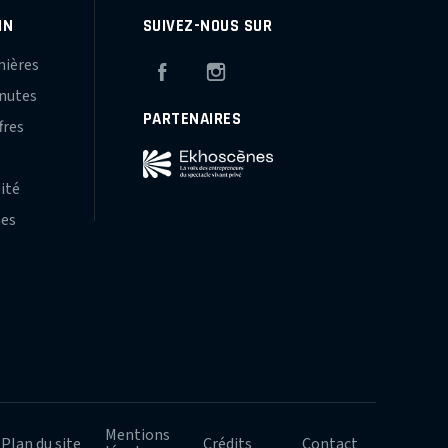
IN
SUIVEZ-NOUS SUR
mières
Facebook
Instagram
inutes
PARTENAIRES
fres
s
lité
hes
Mentions
Plan du site
Crédits
Contact