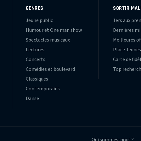
GENRES
SORTIR MAL
Jeune public
1ers aux pre
Humour et One man show
Dernières m
Spectacles musicaux
Meilleures of
Lectures
Place Jeune
Concerts
Carte de fidé
Comédies et boulevard
Top recherc
Classiques
Contemporains
Danse
Qui sommes-nous ?