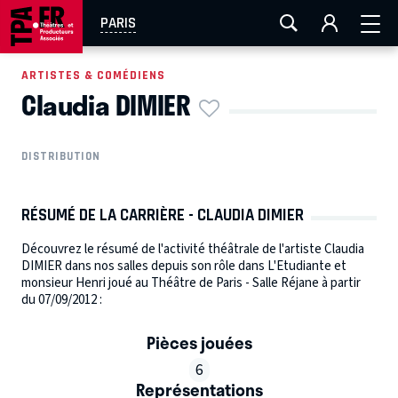
AIX-MARSEILLE
AURAY
CAEN
LA ROCHELLE
PARIS
ROUEN
TOULOUSE
FESTIVAL OFF AVIGNON
ARTISTES & COMÉDIENS
Claudia DIMIER
EN TOURNÉE
DISTRIBUTION
RÉSUMÉ DE LA CARRIÈRE - CLAUDIA DIMIER
Découvrez le résumé de l'activité théâtrale de l'artiste Claudia
DIMIER dans nos salles depuis son rôle dans L'Etudiante et
monsieur Henri joué au Théâtre de Paris - Salle Réjane à partir
du 07/09/2012 :
Pièces jouées
6
Représentations