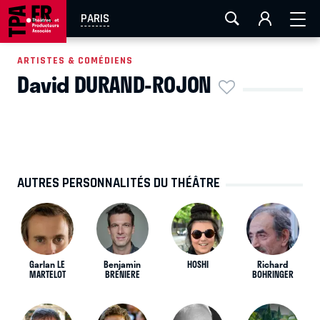
AIX-MARSEILLE
AURAY
CAEN
LA ROCHELLE
PARIS
ROUEN
TOULOUSE
FESTIVAL OFF AVIGNON
ARTISTES & COMÉDIENS
David DURAND-ROJON
EN TOURNÉE
AUTRES PERSONNALITÉS DU THÉÂTRE
Garlan LE
Benjamin
HOSHI
Richard
MARTELOT
BRENIERE
BOHRINGER