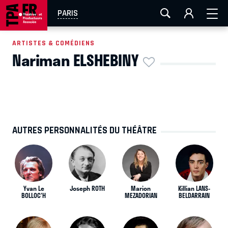
AIX-MARSEILLE
AURAY
CAEN
LA ROCHELLE
PARIS
ROUEN
TOULOUSE
FESTIVAL OFF AVIGNON
ARTISTES & COMÉDIENS
Nariman ELSHEBINY
EN TOURNÉE
AUTRES PERSONNALITÉS DU THÉÂTRE
Yvan Le
Joseph ROTH
Marion
Killian LANS-
BOLLOC'H
MEZADORIAN
BELDARRAIN