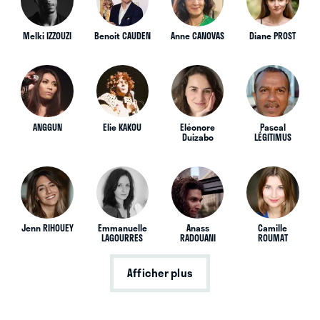
Melki IZZOUZI
Benoit CAUDEN
Anne CANOVAS
Diane PROST
ANGGUN
Elie KAKOU
Eléonore
Pascal
Duizabo
LÉGITIMUS
Jenn RIHOUEY
Emmanuelle
Anass
Camille
LAGOURRES
RADOUANI
ROUMAT
Afficher plus