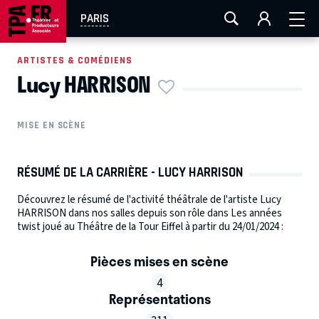
AIX-MARSEILLE
AURAY
CAEN
LA ROCHELLE
PARIS
ROUEN
TOULOUSE
FESTIVAL OFF AVIGNON
ARTISTES & COMÉDIENS
Lucy HARRISON
EN TOURNÉE
MISE EN SCÈNE
RÉSUMÉ DE LA CARRIÈRE - LUCY HARRISON
Découvrez le résumé de l'activité théâtrale de l'artiste Lucy
HARRISON dans nos salles depuis son rôle dans Les années
twist joué au Théâtre de la Tour Eiffel à partir du 24/01/2024 :
Pièces mises en scène
4
Représentations