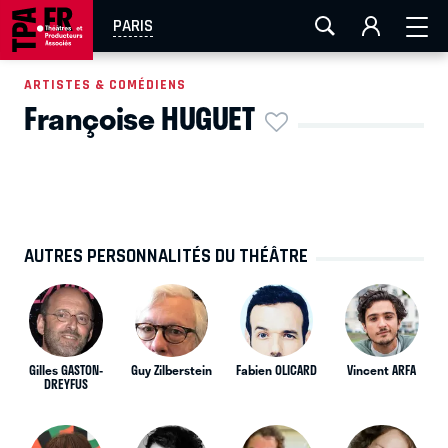
AIX-MARSEILLE
AURAY
CAEN
LA ROCHELLE
PARIS
ROUEN
TOULOUSE
FESTIVAL OFF AVIGNON
ARTISTES & COMÉDIENS
Françoise HUGUET
EN TOURNÉE
AUTRES PERSONNALITÉS DU THÉÂTRE
Gilles GASTON-
Guy Zilberstein
Fabien OLICARD
Vincent ARFA
DREYFUS