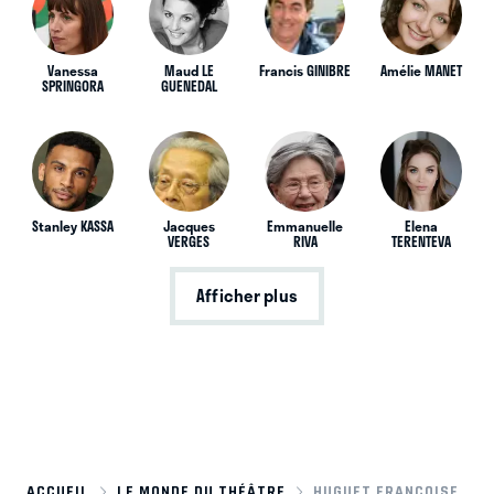
Vanessa
Maud LE
Francis GINIBRE
Amélie MANET
SPRINGORA
GUENEDAL
Stanley KASSA
Jacques
Emmanuelle
Elena
VERGES
RIVA
TERENTEVA
Afficher plus
ACCUEIL
LE MONDE DU THÉÂTRE
HUGUET FRANÇOISE