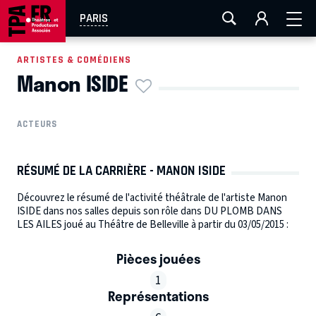
AIX-MARSEILLE
AURAY
CAEN
LA ROCHELLE
PARIS
ROUEN
TOULOUSE
FESTIVAL OFF AVIGNON
ARTISTES & COMÉDIENS
Manon ISIDE
EN TOURNÉE
ACTEURS
RÉSUMÉ DE LA CARRIÈRE - MANON ISIDE
Découvrez le résumé de l'activité théâtrale de l'artiste Manon
ISIDE dans nos salles depuis son rôle dans DU PLOMB DANS
LES AILES joué au Théâtre de Belleville à partir du 03/05/2015 :
Pièces jouées
1
Représentations