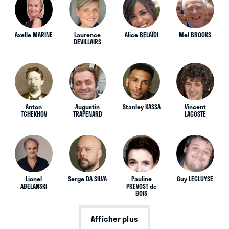
Axelle MARINE
Laurence
Alice BELAÏDI
Mel BROOKS
DEVILLAIRS
Anton
Augustin
Stanley KASSA
Vincent
TCHEKHOV
TRAPENARD
LACOSTE
Lionel
Serge DA SILVA
Pauline
Guy LECLUYSE
ABELANSKI
PREVOST de
BOIS
Afficher plus