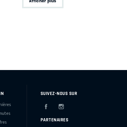
Afficher plus
IN
SUIVEZ-NOUS SUR
mières
Facebook
Instagram
inutes
PARTENAIRES
fres