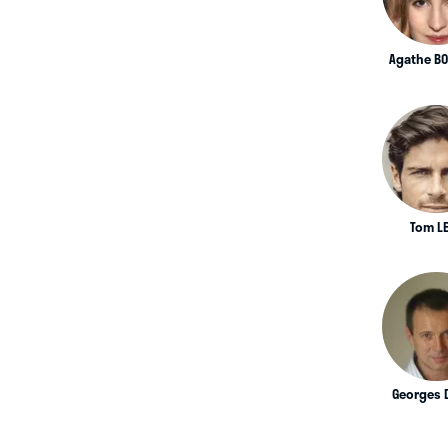
Agathe BO
Tom L
Georges 