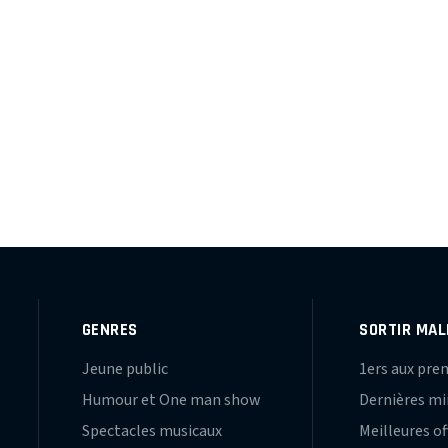
GENRES
SORTIR MAL
Jeune public
1ers aux pre
Humour et One man show
Dernières m
Spectacles musicaux
Meilleures of