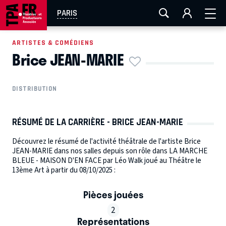
AIX-MARSEILLE
AURAY
CAEN
LA ROCHELLE
PARIS
ROUEN
TOULOUSE
FESTIVAL OFF AVIGNON
ARTISTES & COMÉDIENS
Brice JEAN-MARIE
EN TOURNÉE
DISTRIBUTION
RÉSUMÉ DE LA CARRIÈRE - BRICE JEAN-MARIE
Découvrez le résumé de l'activité théâtrale de l'artiste Brice
JEAN-MARIE dans nos salles depuis son rôle dans LA MARCHE
BLEUE - MAISON D'EN FACE par Léo Walk joué au Théâtre le
13ème Art à partir du 08/10/2025 :
Pièces jouées
2
Représentations