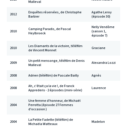
Malleval
Enquêtes réservées, de Christophe
Agathe Leroy
2012
Barbier
(épisode 30)
Nelly Vendôme
Camping Paradis, de Pascal
2010
(saison 1,
Heylbroeck
épisode 7)
Les Diamants de la victoire, téléfilm
2010
Graciane
de Vincent Monnet
Un petit mensonge, téléfilm de Denis
2009
Alexandra Lozzi
Malleval
2008
Adrien (téléfilm) de Pascale Bailly
Agnès
Ah, c'était ça la vie !, de Franck
2008
Laurence
Apprederis - 2 épisodes (mini-série)
Une femme d'honneur, de Michaël
2004
Perrotta (épisode 27 Femmes
d'occasion )
La Petite Fadette (téléfilm) de
2004
Madelon
Michaëla Watteaux