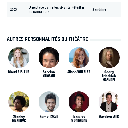
Une place parmi les vivants, téléfilm
2003
Sandrine
de Raoul Ruiz
AUTRES PERSONNALITÉS DU THÉÂTRE
Maud RIBLEUR
Sabrina
Alison WHEELER
Georg
OUAZANI
Friedrich
HAENDEL
Stanley
Kamel ISKER
Tania de
Aurélien WIIK
MENTHOR
MONTAIGNE