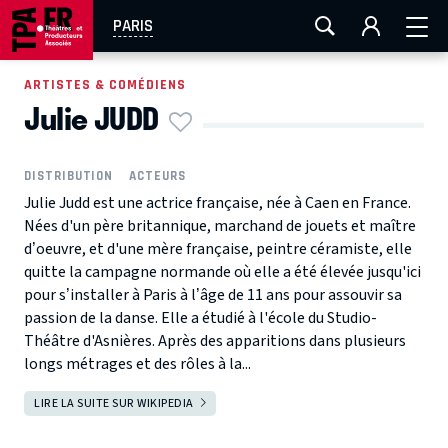
AIX-MARSEILLE
AURAY
CAEN
LA ROCHELLE
PARIS
ROUEN
TOULOUSE
FESTIVAL OFF AVIGNON
ARTISTES & COMÉDIENS
Julie JUDD
EN TOURNÉE
DISTRIBUTION
ACTEURS
Julie Judd est une actrice française, née à Caen en France.
Nées d'un père britannique, marchand de jouets et maître
d’oeuvre, et d'une mère française, peintre céramiste, elle
quitte la campagne normande où elle a été élevée jusqu'ici
pour s’installer à Paris à l’âge de 11 ans pour assouvir sa
passion de la danse. Elle a étudié à l'école du Studio-
Théâtre d'Asnières. Après des apparitions dans plusieurs
longs métrages et des rôles à la...
LIRE LA SUITE SUR WIKIPEDIA