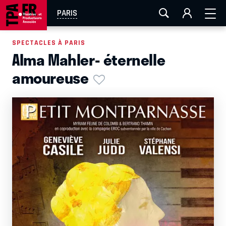
AIX-MARSEILLE
AURAY
CAEN
LA ROCHELLE
PARIS
ROUEN
TOULOUSE
FESTIVAL OFF AVIGNON
SPECTACLES À PARIS
Alma Mahler- éternelle
EN TOURNÉE
amoureuse