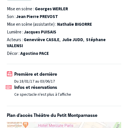
fin de la soirée c’est la célèbre Vienne tout entière qui aura
défilé devant nos yeux.
Mise en scène :
Georges WERLER
Son :
Jean Pierre PREVOST
Mise en scène (assistante) :
Nathalie BIGORRE
Lumière :
Jacques PUISAIS
Acteurs :
Geneviève CASILE
,
Julie JUDD
,
Stéphane
VALENSI
Décor :
Agostino PACE
Première et dernière
Du 18/01/17 au 03/06/17
Infos et réservations
Ce spectacle n'est plus à l’affiche
Plan d’accès Théâtre du Petit Montparnasse