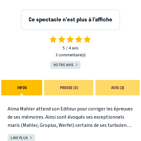
Ce spectacle n'est plus à l’affiche
5
4
avis
3 commentaire(s)
VOTRE AVIS
INFOS
PRESSE (2)
AVIS (3)
Alma Mahler attend son Editeur pour corriger les épreuves
de ses mémoires. Ainsi sont évoqués ses exceptionnels
maris (Mahler, Gropius, Werfel) certains de ses turbulents
amants (Klimt, Kokoschka ou le père Hollnsteiner…). A la
LIRE PLUS
FERMER