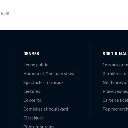
HALIE
GENRES
SORTIR MAL
Jeune public
1ers aux pre
Humour et One man show
Dernières m
Spectacles musicaux
Meilleures of
Lectures
Place Jeune
Concerts
Carte de fidé
Comédies et boulevard
Top recherc
Classiques
Contemporains