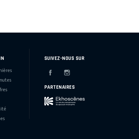
IN
SUIVEZ-NOUS SUR
mières
Facebook
Instagram
inutes
PARTENAIRES
fres
s
lité
hes