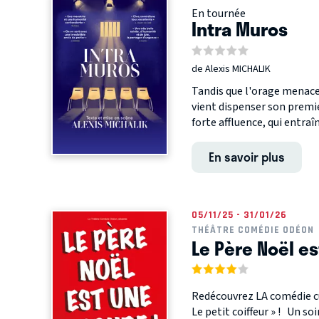
En tournée
Intra Muros
de Alexis MICHALIK
Tandis que l'orage menace,
vient dispenser son premie
forte affluence, qui entraîn
En savoir plus
05/11/25 - 31/01/26
THÉÂTRE COMÉDIE ODÉON
Le Père Noël es
Redécouvrez LA comédie cu
Le petit coiffeur » ! Un s