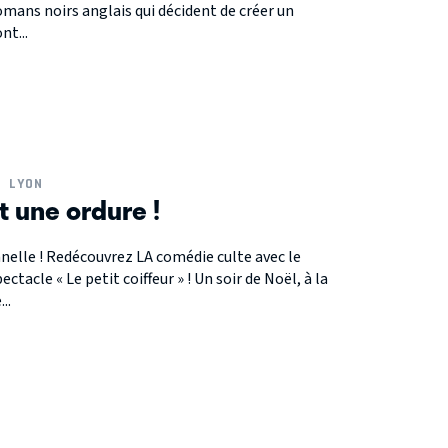
mans noirs anglais qui décident de créer un
nt...
LYON
t une ordure !
elle ! Redécouvrez LA comédie culte avec le
ctacle « Le petit coiffeur » ! Un soir de Noël, à la
..