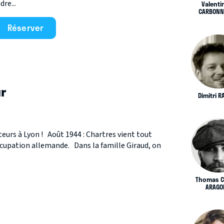
re...
Valenti
CARBONN
Réserver
ur
Dimitri R
teurs à Lyon ! Août 1944 : Chartres vient tout
Occupation allemande. Dans la famille Giraud, on
Thomas C
ARAGO