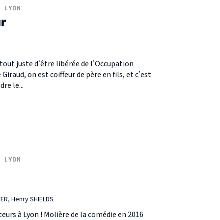
LYON
ur
tout juste d’être libérée de l’Occupation
Giraud, on est coiffeur de père en fils, et c’est
re le...
LYON
h
ER, Henry SHIELDS
teurs à Lyon ! Molière de la comédie en 2016