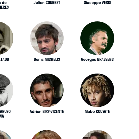
n de
Julien COURBET
Giuseppe VERDI
IERES
ATAUD
Denis MICHELIS
Georges BRASSENS
ARUSO
Adrien BIRY-VICENTE
Mabô KOUYATE
NA