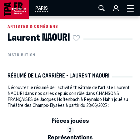
AIX-MARSEILLE
AURAY
CAEN
LA ROCHELLE
PARIS
ROUEN
TOULOUSE
FESTIVAL OFF AVIGNON
ARTISTES & COMÉDIENS
Laurent NAOURI
EN TOURNÉE
DISTRIBUTION
RÉSUMÉ DE LA CARRIÈRE - LAURENT NAOURI
Découvrez le résumé de l'activité théâtrale de l'artiste Laurent
NAOURI dans nos salles depuis son rôle dans CHANSONS
FRANÇAISES de Jacques Hoffenbach à Reynaldo Hahn joué au
Théâtre des Champs-Elysées à partir du 28/06/2025 :
Pièces jouées
2
Représentations