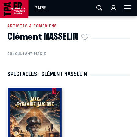
AIX-MARSEILLE
AURAY
CAEN
LA ROCHELLE
PARIS
ROUEN
TOULOUSE
FESTIVAL OFF AVIGNON
ARTISTES & COMÉDIENS
Clément NASSELIN
EN TOURNÉE
CONSULTANT MAGIE
SPECTACLES - CLÉMENT NASSELIN