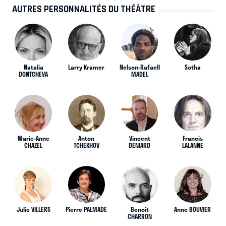
AUTRES PERSONNALITÉS DU THÉÂTRE
Natalia
Larry Kramer
Nelson-Rafaell
Sotha
DONTCHEVA
MADEL
Marie-Anne
Anton
Vincent
Francis
CHAZEL
TCHEKHOV
DENIARD
LALANNE
Julie VILLERS
Pierre PALMADE
Benoit
Anne BOUVIER
CHARRON