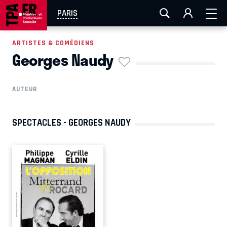
AIX-MARSEILLE
AURAY
CAEN
LA ROCHELLE
PARIS
ROUEN
TOULOUSE
FESTIVAL OFF AVIGNON
ARTISTES & COMÉDIENS
Georges Naudy
EN TOURNÉE
AUTEUR
SPECTACLES - GEORGES NAUDY