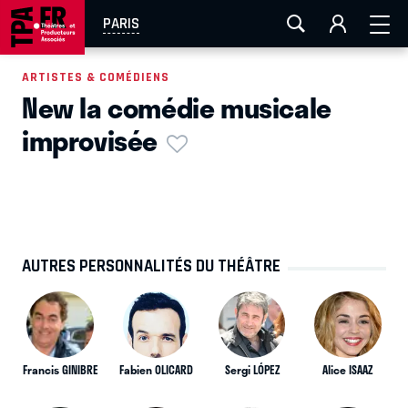
AIX-MARSEILLE
AURAY
CAEN
LA ROCHELLE
PARIS
ROUEN
TOULOUSE
FESTIVAL OFF AVIGNON
ARTISTES & COMÉDIENS
New la comédie musicale
EN TOURNÉE
improvisée
AUTRES PERSONNALITÉS DU THÉÂTRE
Francis GINIBRE
Fabien OLICARD
Sergi LÓPEZ
Alice ISAAZ