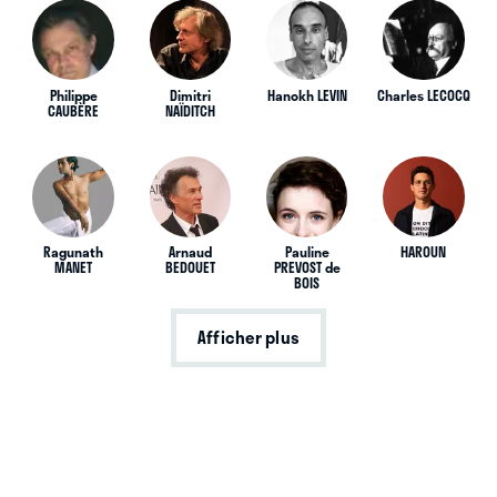
Philippe
Dimitri
Hanokh LEVIN
Charles LECOCQ
CAUBÈRE
NAÏDITCH
Ragunath
Arnaud
Pauline
HAROUN
MANET
BEDOUET
PREVOST de
BOIS
Afficher plus